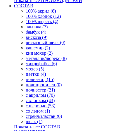
Показать все ПРОИЗВОДИТЕЛИ
СОСТАВ
100% акрил (8)
100% хлопок (12)
100% шерсть (4)
альпака (7)
бамбук (4)
вискоза (9)
вискозный шелк (0)
кашемир (2)
кид мохер (2)
металлик/люрекс (8)
микрофибра (6)
мохер (5)
паетки (4)
полиамид (15)
полипропилен (0)
полиэстер (21)
с акрилом (70)
с хлопком (43)
с шерстью (53)
со льном (1)
стрейч/эластан (0)
шелк (1)
Показать все СОСТАВ