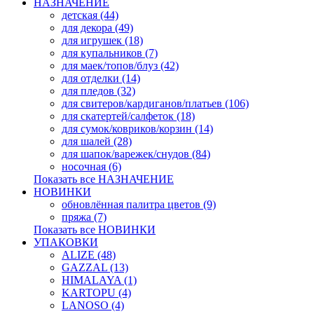
НАЗНАЧЕНИЕ
детская (44)
для декора (49)
для игрушек (18)
для купальников (7)
для маек/топов/блуз (42)
для отделки (14)
для пледов (32)
для свитеров/кардиганов/платьев (106)
для скатертей/салфеток (18)
для сумок/ковриков/корзин (14)
для шалей (28)
для шапок/варежек/снудов (84)
носочная (6)
Показать все НАЗНАЧЕНИЕ
НОВИНКИ
обновлённая палитра цветов (9)
пряжа (7)
Показать все НОВИНКИ
УПАКОВКИ
ALIZE (48)
GAZZAL (13)
HIMALAYA (1)
KARTOPU (4)
LANOSO (4)