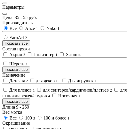
Параметры
Цена
35
-
55
руб.
Производитель
Все
Alize
Nako
1
1
YarnArt
2
Показать все
Состав пряжи
Акрил
Полиэстер
Хлопок
3
1
1
Шерсть
2
Показать все
Назначение
Детская
для декора
Для игрушек
2
1
1
Для пледов
для свитеров/кардиганов/платьев
для
1
2
шапок/варежек/снудов
Носочная
4
1
Показать все
Длина
9
-
260
Вес мотка
Все
100
100 и более
3
1
Окрашивание
меланж
однотонная