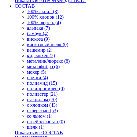
Показать все ПРОИЗВОДИТЕЛИ
СОСТАВ
100% акрил (8)
100% хлопок (12)
100% шерсть (4)
альпака (7)
бамбук (4)
вискоза (9)
вискозный шелк (0)
кашемир (2)
кид мохер (2)
металлик/люрекс (8)
микрофибра (6)
мохер (5)
паетки (4)
полиамид (15)
полипропилен (0)
полиэстер (21)
с акрилом (70)
с хлопком (43)
с шерстью (53)
со льном (1)
стрейч/эластан (0)
шелк (1)
Показать все СОСТАВ