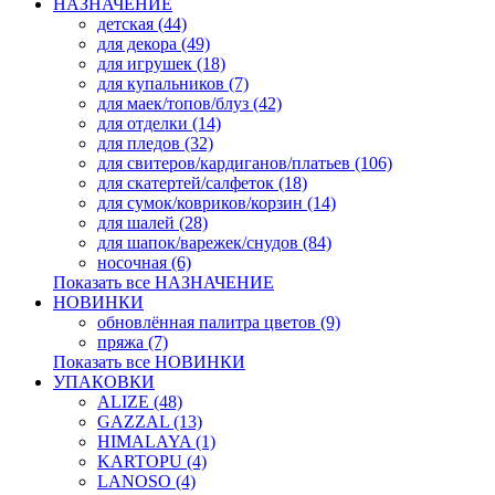
НАЗНАЧЕНИЕ
детская (44)
для декора (49)
для игрушек (18)
для купальников (7)
для маек/топов/блуз (42)
для отделки (14)
для пледов (32)
для свитеров/кардиганов/платьев (106)
для скатертей/салфеток (18)
для сумок/ковриков/корзин (14)
для шалей (28)
для шапок/варежек/снудов (84)
носочная (6)
Показать все НАЗНАЧЕНИЕ
НОВИНКИ
обновлённая палитра цветов (9)
пряжа (7)
Показать все НОВИНКИ
УПАКОВКИ
ALIZE (48)
GAZZAL (13)
HIMALAYA (1)
KARTOPU (4)
LANOSO (4)