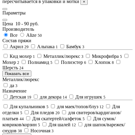
пересчитывается в упаковки и мотки
×
Параметры
Цена
10
-
90
руб.
Производитель
Все
Alize
50
Состав пряжи
Акрил
Альпака
Бамбук
29
1
3
Кид мохер
Металлик/люрекс
Микрофибра
1
3
5
Мохер
Полиамид
Полиэстер
Хлопок
2
5
6
8
Шерсть
24
Показать все
Металлик/люрекс
да
3
Назначение
Детская
для декора
Для игрушек
19
14
5
Для купальников
для маек/топов/блуз
Для
5
12
отделки
Для пледов
для свитеров/кардиганов/
5
20
платьев
Для скатертей/салфеток
Для сумок/
44
5
ковриков/корзин
Для шалей
для шапок/варежек/
5
12
снудов
Носочная
38
3