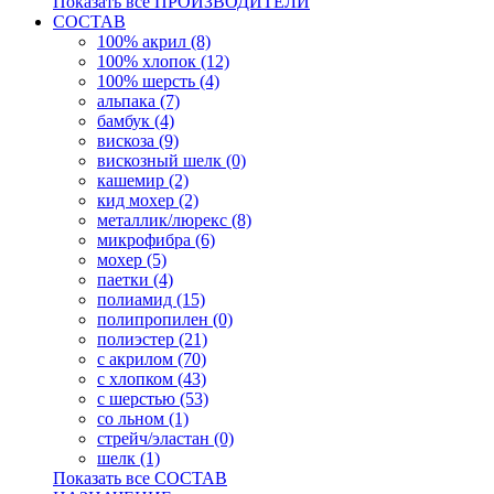
Показать все ПРОИЗВОДИТЕЛИ
СОСТАВ
100% акрил (8)
100% хлопок (12)
100% шерсть (4)
альпака (7)
бамбук (4)
вискоза (9)
вискозный шелк (0)
кашемир (2)
кид мохер (2)
металлик/люрекс (8)
микрофибра (6)
мохер (5)
паетки (4)
полиамид (15)
полипропилен (0)
полиэстер (21)
с акрилом (70)
с хлопком (43)
с шерстью (53)
со льном (1)
стрейч/эластан (0)
шелк (1)
Показать все СОСТАВ