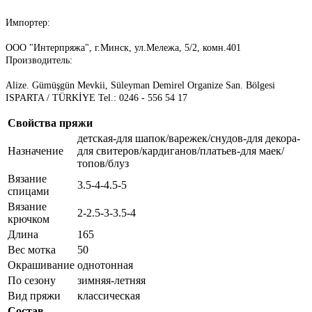
Импортер:
ООО "Интерпряжа", г.Минск, ул.Мележа, 5/2, комн.401
Производитель:
Alize. Gümüşgün Mevkii, Süleyman Demirel Organize San. Bölgesi
ISPARTA / TÜRKİYE Tel.: 0246 - 556 54 17
Свойства пряжи
детская-для шапок/варежек/снудов-для декора-
Назначение
для свитеров/кардиганов/платьев-для маек/
топов/блуз
Вязание
3.5-4-4.5-5
спицами
Вязание
2-2.5-3-3.5-4
крючком
Длина
165
Вес мотка
50
Окрашивание
однотонная
По сезону
зимняя-летняя
Вид пряжи
классическая
Состав