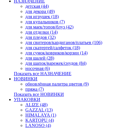
НАЗНАЧЕНИЕ
детская (44)
для декора (49)
для игрушек (18)
для купальников (7)
для маек/топов/блуз (42)
для отделки (14)
для пледов (32)
для свитеров/кардиганов/платьев (106)
для скатертей/салфеток (18)
для сумок/ковриков/корзин (14)
для шалей (28)
для шапок/варежек/снудов (84)
носочная (6)
Показать все НАЗНАЧЕНИЕ
НОВИНКИ
обновлённая палитра цветов (9)
пряжа (7)
Показать все НОВИНКИ
УПАКОВКИ
ALIZE (48)
GAZZAL (13)
HIMALAYA (1)
KARTOPU (4)
LANOSO (4)