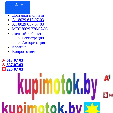
-11.11%
-11.11%
-11.11%
-7.69%
-9.52%
-12.5%
-7.5%
-10%
-10%
-10%
-10%
-10%
-10%
-20%
-6%
Контакты
Акции
Доставка и оплата
A1 8029 617-07-03
A1 8029 637-07-03
МТС 8029 220-07-03
Личный кабинет
Регистрация
Авторизация
Корзина
Вопрос-ответ
617-07-03
637-07-03
220-07-03