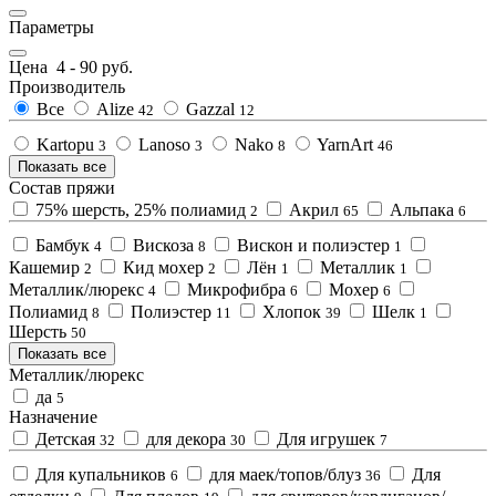
Параметры
Цена
4
-
90
руб.
Производитель
Все
Alize
Gazzal
42
12
Kartopu
Lanoso
Nako
YarnArt
3
3
8
46
Показать все
Состав пряжи
75% шерсть, 25% полиамид
Акрил
Альпака
2
65
6
Бамбук
Вискоза
Вискон и полиэстер
4
8
1
Кашемир
Кид мохер
Лён
Металлик
2
2
1
1
Металлик/люрекс
Микрофибра
Мохер
4
6
6
Полиамид
Полиэстер
Хлопок
Шелк
8
11
39
1
Шерсть
50
Показать все
Металлик/люрекс
да
5
Назначение
Детская
для декора
Для игрушек
32
30
7
Для купальников
для маек/топов/блуз
Для
6
36