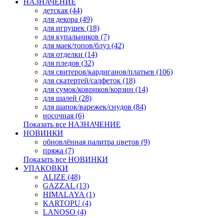
НАЗНАЧЕНИЕ
детская (44)
для декора (49)
для игрушек (18)
для купальников (7)
для маек/топов/блуз (42)
для отделки (14)
для пледов (32)
для свитеров/кардиганов/платьев (106)
для скатертей/салфеток (18)
для сумок/ковриков/корзин (14)
для шалей (28)
для шапок/варежек/снудов (84)
носочная (6)
Показать все НАЗНАЧЕНИЕ
НОВИНКИ
обновлённая палитра цветов (9)
пряжа (7)
Показать все НОВИНКИ
УПАКОВКИ
ALIZE (48)
GAZZAL (13)
HIMALAYA (1)
KARTOPU (4)
LANOSO (4)