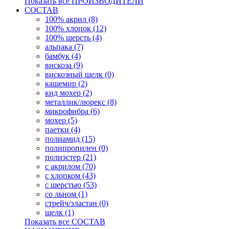
Показать все ПРОИЗВОДИТЕЛИ
СОСТАВ
100% акрил (8)
100% хлопок (12)
100% шерсть (4)
альпака (7)
бамбук (4)
вискоза (9)
вискозный шелк (0)
кашемир (2)
кид мохер (2)
металлик/люрекс (8)
микрофибра (6)
мохер (5)
паетки (4)
полиамид (15)
полипропилен (0)
полиэстер (21)
с акрилом (70)
с хлопком (43)
с шерстью (53)
со льном (1)
стрейч/эластан (0)
шелк (1)
Показать все СОСТАВ