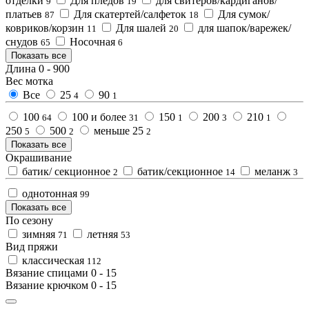
отделки
Для пледов
для свитеров/кардиганов/
9
19
платьев
Для скатертей/салфеток
Для сумок/
87
18
ковриков/корзин
Для шалей
для шапок/варежек/
11
20
снудов
Носочная
65
6
Показать все
Длина
0
-
900
Вес мотка
Все
25
90
4
1
100
100 и более
150
200
210
64
31
1
3
1
250
500
меньше 25
5
2
2
Показать все
Окрашивание
батик/ секционное
батик/секционное
меланж
2
14
3
однотонная
99
Показать все
По сезону
зимняя
летняя
71
53
Вид пряжи
классическая
112
Вязание спицами
0
-
15
Вязание крючком
0
-
15