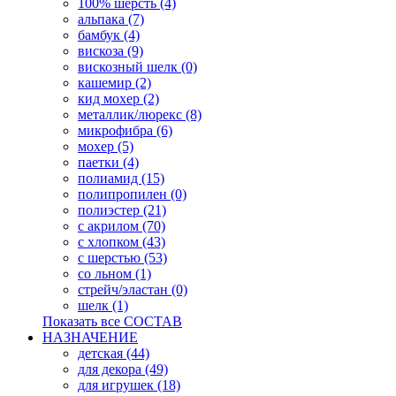
100% шерсть (4)
альпака (7)
бамбук (4)
вискоза (9)
вискозный шелк (0)
кашемир (2)
кид мохер (2)
металлик/люрекс (8)
микрофибра (6)
мохер (5)
паетки (4)
полиамид (15)
полипропилен (0)
полиэстер (21)
с акрилом (70)
с хлопком (43)
с шерстью (53)
со льном (1)
стрейч/эластан (0)
шелк (1)
Показать все СОСТАВ
НАЗНАЧЕНИЕ
детская (44)
для декора (49)
для игрушек (18)