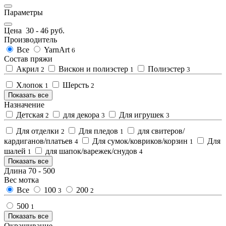
Параметры
Цена
30
-
46
руб.
Производитель
Все
YarnArt
6
Состав пряжи
Акрил
Вискон и полиэстер
Полиэстер
2
1
3
Хлопок
Шерсть
1
2
Показать все
Назначение
Детская
для декора
Для игрушек
2
3
3
Для отделки
Для пледов
для свитеров/
2
1
кардиганов/платьев
Для сумок/ковриков/корзин
Для
4
1
шалей
для шапок/варежек/снудов
1
4
Показать все
Длина
70
-
500
Вес мотка
Все
100
200
3
2
500
1
Показать все
Окрашивание