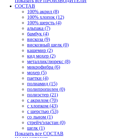
Показать все ПРОИЗВОДИТЕЛИ
СОСТАВ
100% акрил (8)
100% хлопок (12)
100% шерсть (4)
альпака (7)
бамбук (4)
вискоза (9)
вискозный шелк (0)
кашемир (2)
кид мохер (2)
металлик/люрекс (8)
микрофибра (6)
мохер (5)
паетки (4)
полиамид (15)
полипропилен (0)
полиэстер (21)
с акрилом (70)
с хлопком (43)
с шерстью (53)
со льном (1)
стрейч/эластан (0)
шелк (1)
Показать все СОСТАВ