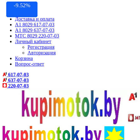
-14.28%
-8.69%
-8.33%
-9.52%
-7.5%
-10%
Контакты
Акции
Доставка и оплата
A1 8029 617-07-03
A1 8029 637-07-03
МТС 8029 220-07-03
Личный кабинет
Регистрация
Авторизация
Корзина
Вопрос-ответ
617-07-03
637-07-03
220-07-03