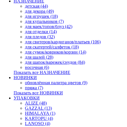
НАЗНАЧЕНИЕ
детская (44)
для декора (49)
для игрушек (18)
для купальников (7)
для маек/топов/блуз (42)
для отделки (14)
для пледов (32)
для свитеров/кардиганов/платьев (106)
для скатертей/салфеток (18)
для сумок/ковриков/корзин (14)
для шалей (28)
для шапок/варежек/снудов (84)
носочная (6)
Показать все НАЗНАЧЕНИЕ
НОВИНКИ
обновлённая палитра цветов (9)
пряжа (7)
Показать все НОВИНКИ
УПАКОВКИ
ALIZE (48)
GAZZAL (13)
HIMALAYA (1)
KARTOPU (4)
LANOSO (4)