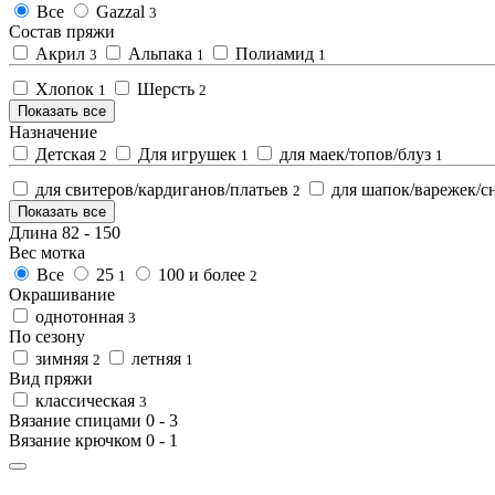
Все
Gazzal
3
Состав пряжи
Акрил
Альпака
Полиамид
3
1
1
Хлопок
Шерсть
1
2
Показать все
Назначение
Детская
Для игрушек
для маек/топов/блуз
2
1
1
для свитеров/кардиганов/платьев
для шапок/варежек/с
2
Показать все
Длина
82
-
150
Вес мотка
Все
25
100 и более
1
2
Окрашивание
однотонная
3
По сезону
зимняя
летняя
2
1
Вид пряжи
классическая
3
Вязание спицами
0
-
3
Вязание крючком
0
-
1