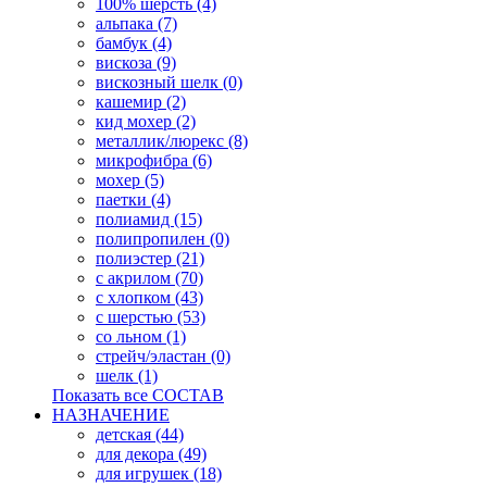
100% шерсть (4)
альпака (7)
бамбук (4)
вискоза (9)
вискозный шелк (0)
кашемир (2)
кид мохер (2)
металлик/люрекс (8)
микрофибра (6)
мохер (5)
паетки (4)
полиамид (15)
полипропилен (0)
полиэстер (21)
с акрилом (70)
с хлопком (43)
с шерстью (53)
со льном (1)
стрейч/эластан (0)
шелк (1)
Показать все СОСТАВ
НАЗНАЧЕНИЕ
детская (44)
для декора (49)
для игрушек (18)