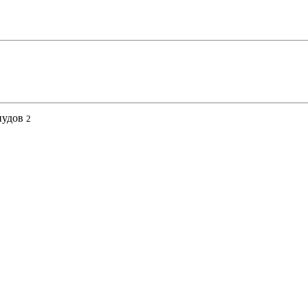
нудов
2