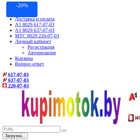
-14.89%
-20.83%
-20.28%
-14.28%
-11.11%
-9.90%
-8.33%
-5.88%
-9.09%
-9.09%
-8.77%
-10%
-20%
-10%
-20%
Контакты
Акции
Доставка и оплата
A1 8029 617-07-03
A1 8029 637-07-03
МТС 8029 220-07-03
Личный кабинет
Регистрация
Авторизация
Корзина
Вопрос-ответ
617-07-03
637-07-03
220-07-03
Загрузка...