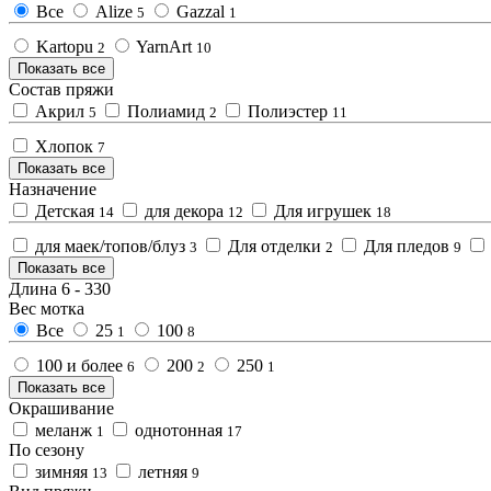
Все
Alize
Gazzal
5
1
Kartopu
YarnArt
2
10
Показать все
Состав пряжи
Акрил
Полиамид
Полиэстер
5
2
11
Хлопок
7
Показать все
Назначение
Детская
для декора
Для игрушек
14
12
18
для маек/топов/блуз
Для отделки
Для пледов
3
2
9
Показать все
Длина
6
-
330
Вес мотка
Все
25
100
1
8
100 и более
200
250
6
2
1
Показать все
Окрашивание
меланж
однотонная
1
17
По сезону
зимняя
летняя
13
9