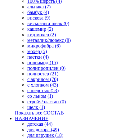
100% шерсть (4)
альпака (7)
бамбук (4)
вискоза (9)
вискозный шелк (0)
кашемир (2)
кид мохер (2)
металлик/люрекс (8)
микрофибра (6)
мохер (5)
паетки (4)
полиамид (15)
полипропилен (0)
полиэстер (21)
с акрилом (70)
с хлопком (43)
с шерстью (53)
со льном (1)
стрейч/эластан (0)
шелк (1)
Показать все СОСТАВ
НАЗНАЧЕНИЕ
детская (44)
для декора (49)
для игрушек (18)