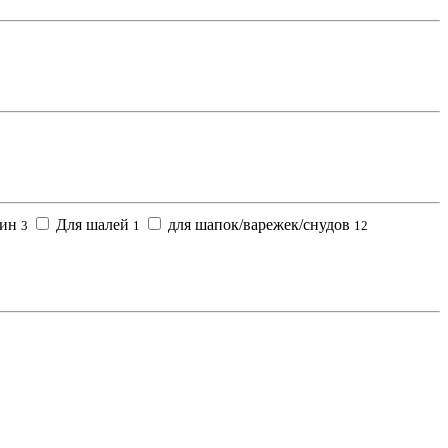
зин
Для шалей
для шапок/варежек/снудов
3
1
12