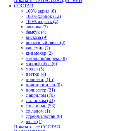
Показать все ПРОИЗВОДИТЕЛИ
СОСТАВ
100% акрил (8)
100% хлопок (12)
100% шерсть (4)
альпака (7)
бамбук (4)
вискоза (9)
вискозный шелк (0)
кашемир (2)
кид мохер (2)
металлик/люрекс (8)
микрофибра (6)
мохер (5)
паетки (4)
полиамид (15)
полипропилен (0)
полиэстер (21)
с акрилом (70)
с хлопком (43)
с шерстью (53)
со льном (1)
стрейч/эластан (0)
шелк (1)
Показать все СОСТАВ