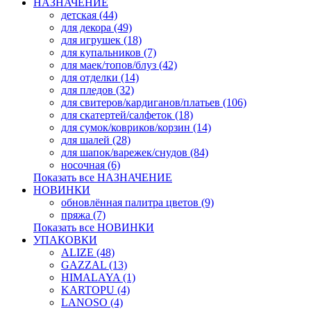
НАЗНАЧЕНИЕ
детская (44)
для декора (49)
для игрушек (18)
для купальников (7)
для маек/топов/блуз (42)
для отделки (14)
для пледов (32)
для свитеров/кардиганов/платьев (106)
для скатертей/салфеток (18)
для сумок/ковриков/корзин (14)
для шалей (28)
для шапок/варежек/снудов (84)
носочная (6)
Показать все НАЗНАЧЕНИЕ
НОВИНКИ
обновлённая палитра цветов (9)
пряжа (7)
Показать все НОВИНКИ
УПАКОВКИ
ALIZE (48)
GAZZAL (13)
HIMALAYA (1)
KARTOPU (4)
LANOSO (4)