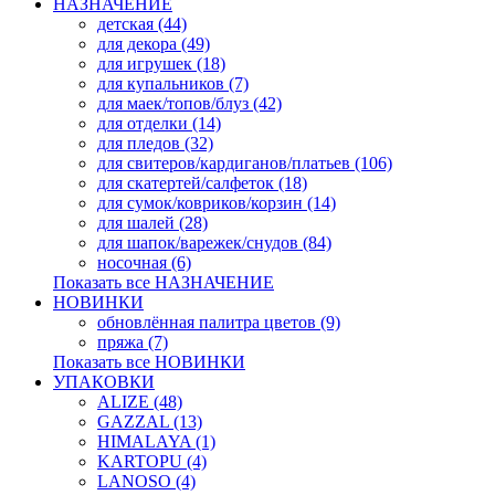
НАЗНАЧЕНИЕ
детская (44)
для декора (49)
для игрушек (18)
для купальников (7)
для маек/топов/блуз (42)
для отделки (14)
для пледов (32)
для свитеров/кардиганов/платьев (106)
для скатертей/салфеток (18)
для сумок/ковриков/корзин (14)
для шалей (28)
для шапок/варежек/снудов (84)
носочная (6)
Показать все НАЗНАЧЕНИЕ
НОВИНКИ
обновлённая палитра цветов (9)
пряжа (7)
Показать все НОВИНКИ
УПАКОВКИ
ALIZE (48)
GAZZAL (13)
HIMALAYA (1)
KARTOPU (4)
LANOSO (4)