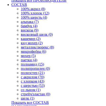
Показать все ПРОИЗВОДИТЕЛИ
СОСТАВ
100% акрил (8)
100% хлопок (12)
100% шерсть (4)
альпака (7)
бамбук (4)
вискоза (9)
вискозный шелк (0)
кашемир (2)
кид мохер (2)
металлик/люрекс (8)
микрофибра (6)
мохер (5)
паетки (4)
полиамид (15)
полипропилен (0)
полиэстер (21)
с акрилом (70)
с хлопком (43)
с шерстью (53)
со льном (1)
стрейч/эластан (0)
шелк (1)
Показать все СОСТАВ