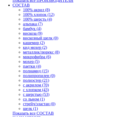
Показать все ПРОИЗВОДИТЕЛИ
СОСТАВ
100% акрил (8)
100% хлопок (12)
100% шерсть (4)
альпака (7)
бамбук (4)
вискоза (9)
вискозный шелк (0)
кашемир (2)
кид мохер (2)
металлик/люрекс (8)
микрофибра (6)
мохер (5)
паетки (4)
полиамид (15)
полипропилен (0)
полиэстер (21)
с акрилом (70)
с хлопком (43)
с шерстью (53)
со льном (1)
стрейч/эластан (0)
шелк (1)
Показать все СОСТАВ