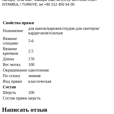
ISTANBUL / TURKIYE, tel +90 212 450 54 00
Свойства пряжи
для шапок/варежек/снудов-для свитеров/
Назначение
кардиганов/платьев
Вязание
5-6
спицами
Вязание
2.5
крючком
Длина
170
Вес мотка
100
Окрашивание
однотонная
По сезону
зимняя
Вид пряжи
классическая
Состав
Шерсть
100
Состав пряжи
шерсть
Написать отзыв