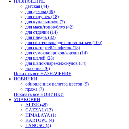
НАЗНАЧЕНИЕ
детская (44)
для декора (49)
для игрушек (18)
для купальников (7)
для маек/топов/блуз (42)
для отделки (14)
для пледов (32)
для свитеров/кардиганов/платьев (106)
для скатертей/салфеток (18)
для сумок/ковриков/корзин (14)
для шалей (28)
для шапок/варежек/снудов (84)
носочная (6)
Показать все НАЗНАЧЕНИЕ
НОВИНКИ
обновлённая палитра цветов (9)
пряжа (7)
Показать все НОВИНКИ
УПАКОВКИ
ALIZE (48)
GAZZAL (13)
HIMALAYA (1)
KARTOPU (4)
LANOSO (4)