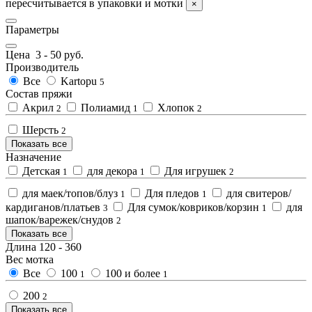
пересчитывается в упаковки и мотки
×
Параметры
Цена
3
-
50
руб.
Производитель
Все
Kartopu
5
Состав пряжи
Акрил
Полиамид
Хлопок
2
1
2
Шерсть
2
Показать все
Назначение
Детская
для декора
Для игрушек
1
1
2
для маек/топов/блуз
Для пледов
для свитеров/
1
1
кардиганов/платьев
Для сумок/ковриков/корзин
для
3
1
шапок/варежек/снудов
2
Показать все
Длина
120
-
360
Вес мотка
Все
100
100 и более
1
1
200
2
Показать все