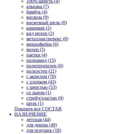
100% шерсть (4)
альпака (7)
бамбук (4)
вискоза (9)
вискозный шелк (0)
кашемир (2)
кид мохер (2)
металлик/люрекс (8)
микрофибра (6)
мохер (5)
паетки (4)
полиамид (15)
полипропилен (0)
полиэстер (21)
с акрилом (70)
с хлопком (43)
с шерстью (53)
со льном (1)
стрейч/эластан (0)
шелк (1)
Показать все СОСТАВ
НАЗНАЧЕНИЕ
детская (44)
для декора (49)
для игрушек (18)