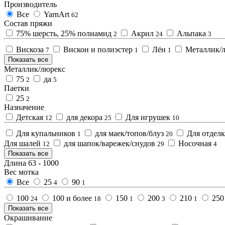
Производитель
Все
YarnArt
62
Состав пряжи
75% шерсть, 25% полиамид
Акрил
Альпака
2
24
3
Вискоза
Вискон и полиэстер
Лён
Металлик/
7
1
1
Показать все
Металлик/люрекс
75
да
2
5
Паетки
25
2
Назначение
Детская
для декора
Для игрушек
12
25
10
Для купальников
для маек/топов/блуз
Для отдел
1
20
Для шалей
для шапок/варежек/снудов
Носочная
12
29
4
Показать все
Длина
63
-
1000
Вес мотка
Все
25
90
4
1
100
100 и более
150
200
210
25
24
18
1
3
1
Показать все
Окрашивание