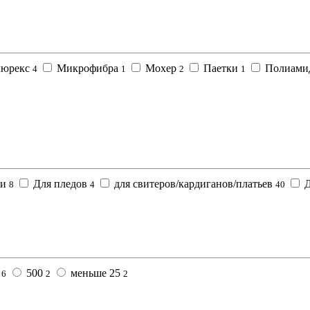
люрекс
Микрофибра
Мохер
Паетки
Полиам
4
1
2
1
ки
Для пледов
для свитеров/кардиганов/платьев
Д
8
4
40
0
500
меньше 25
6
2
2