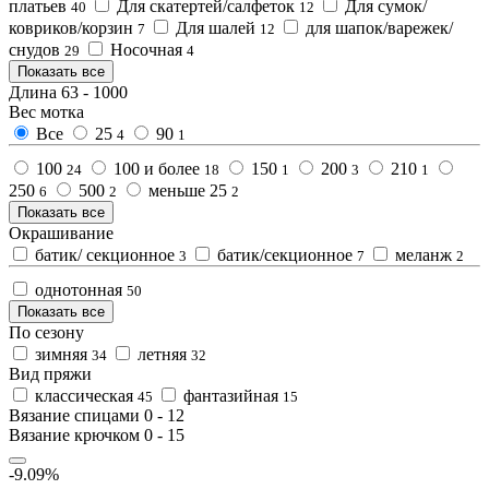
платьев
Для скатертей/салфеток
Для сумок/
40
12
ковриков/корзин
Для шалей
для шапок/варежек/
7
12
снудов
Носочная
29
4
Показать все
Длина
63
-
1000
Вес мотка
Все
25
90
4
1
100
100 и более
150
200
210
24
18
1
3
1
250
500
меньше 25
6
2
2
Показать все
Окрашивание
батик/ секционное
батик/секционное
меланж
3
7
2
однотонная
50
Показать все
По сезону
зимняя
летняя
34
32
Вид пряжи
классическая
фантазийная
45
15
Вязание спицами
0
-
12
Вязание крючком
0
-
15
-9.09%