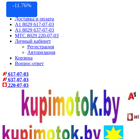
-13.04%
-16.66%
-11.90%
-11.76%
-8.33%
-3.80%
Контакты
Акции
Доставка и оплата
A1 8029 617-07-03
A1 8029 637-07-03
МТС 8029 220-07-03
Личный кабинет
Регистрация
Авторизация
Корзина
Вопрос-ответ
617-07-03
637-07-03
220-07-03