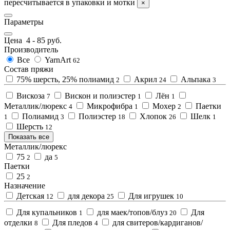
пересчитывается в упаковки и мотки
×
Параметры
Цена
4
-
85
руб.
Производитель
Все
YarnArt
62
Состав пряжи
75% шерсть, 25% полиамид
Акрил
Альпака
2
24
3
Вискоза
Вискон и полиэстер
Лён
7
1
1
Металлик/люрекс
Микрофибра
Мохер
Паетки
4
1
2
Полиамид
Полиэстер
Хлопок
Шелк
1
3
18
26
1
Шерсть
12
Показать все
Металлик/люрекс
75
да
2
5
Паетки
25
2
Назначение
Детская
для декора
Для игрушек
12
25
10
Для купальников
для маек/топов/блуз
Для
1
20
отделки
Для пледов
для свитеров/кардиганов/
8
4