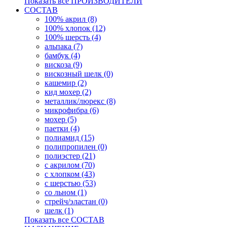
Показать все ПРОИЗВОДИТЕЛИ
СОСТАВ
100% акрил (8)
100% хлопок (12)
100% шерсть (4)
альпака (7)
бамбук (4)
вискоза (9)
вискозный шелк (0)
кашемир (2)
кид мохер (2)
металлик/люрекс (8)
микрофибра (6)
мохер (5)
паетки (4)
полиамид (15)
полипропилен (0)
полиэстер (21)
с акрилом (70)
с хлопком (43)
с шерстью (53)
со льном (1)
стрейч/эластан (0)
шелк (1)
Показать все СОСТАВ