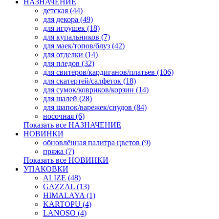
НАЗНАЧЕНИЕ
детская (44)
для декора (49)
для игрушек (18)
для купальников (7)
для маек/топов/блуз (42)
для отделки (14)
для пледов (32)
для свитеров/кардиганов/платьев (106)
для скатертей/салфеток (18)
для сумок/ковриков/корзин (14)
для шалей (28)
для шапок/варежек/снудов (84)
носочная (6)
Показать все НАЗНАЧЕНИЕ
НОВИНКИ
обновлённая палитра цветов (9)
пряжа (7)
Показать все НОВИНКИ
УПАКОВКИ
ALIZE (48)
GAZZAL (13)
HIMALAYA (1)
KARTOPU (4)
LANOSO (4)